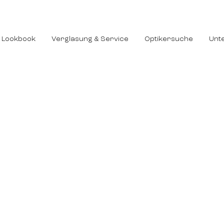
Lookbook
Verglasung & Service
Optikersuche
Unt
UNGS-
NGEN