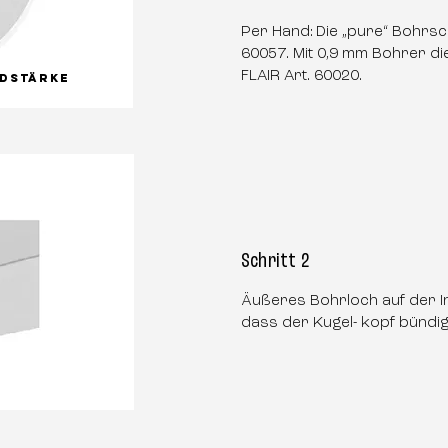
Per Hand:
Die „pure“ Bohrsc
60057. Mit 0,9 mm Bohrer d
FLAIR Art. 60020.
ndstärke
Schritt 2
Äußeres Bohrloch auf der In
dass der Kugel- kopf bündig