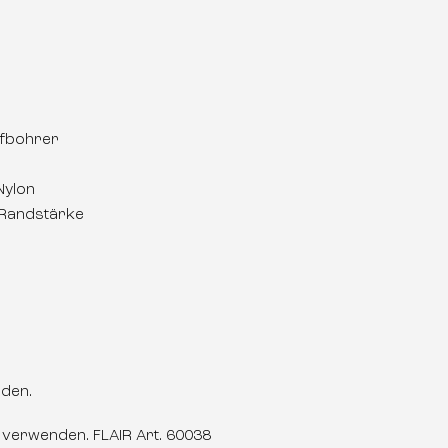
pfbohrer
Nylon
 Randstärke
den.
 verwenden. FLAIR Art. 60038