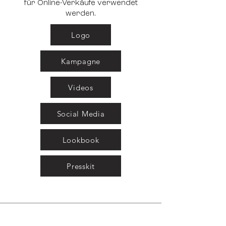
für Online-Verkäufe verwendet
werden.
Logo
Kampagne
Videos
Social Media
Lookbook
Presskit