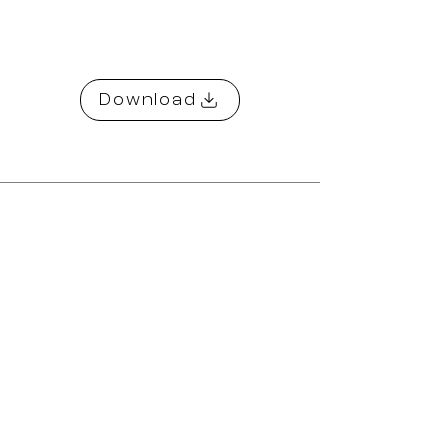
Download
LOGO
Hier finden Sie das Firmenlogo in
verschiedenen Formaten als ZIP-Datei.