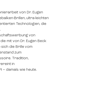
onierarbeit von Dr. Eugen
alken-Brillen, ultra-leichten
entierten Technologien, die
.
schaftswerbung von
 die mit von Dr. Eugen Beck
e sich die Brille vom
enstand zum
oire. Tradition,
ereint in
R – damals wie heute.