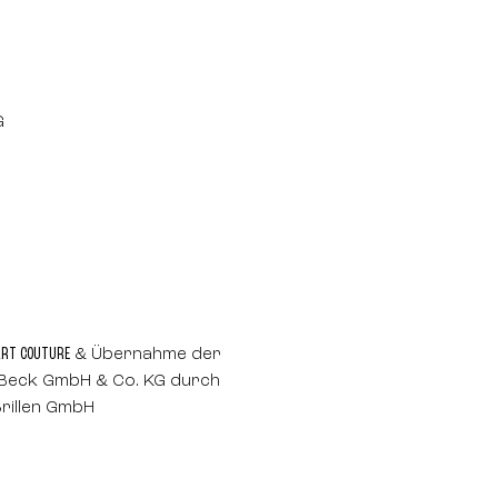
G
ART COUTURE
& Übernahme der
 Beck GmbH & Co. KG durch
rillen GmbH