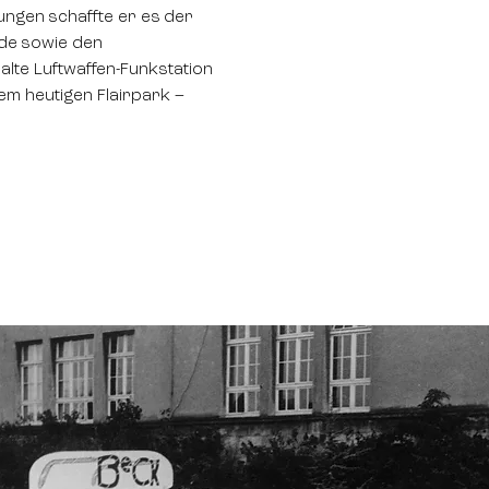
ungen schaffte er es der
lde sowie den
lte Luftwaffen-Funkstation
m heutigen Flairpark –