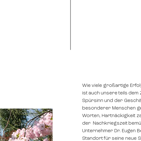
Wie viele großartige Erf
ist auch unsere teils dem 
Spürsinn und der Geschäf
besonderer Menschen ges
Worten, Hartnäckigkeit za
der Nachkriegszeit bemüh
Unternehmer Dr. Eugen B
Standort für seine neue S