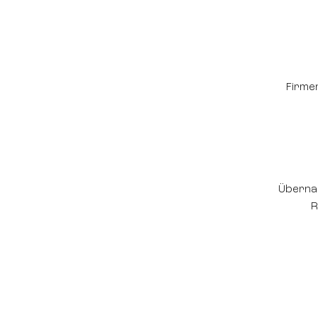
Firme
Überna
R