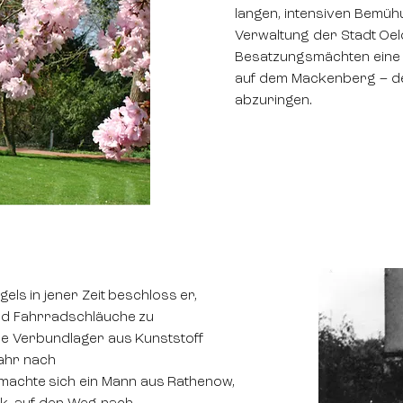
langen, intensiven Bemüh
Verwaltung der Stadt Oe
Besatzungsmächten eine a
auf dem Mackenberg – de
abzuringen.
ls in jener Zeit beschloss er,
nd Fahrradschläuche zu
ie Verbundlager aus Kunststoff
Jahr nach
machte sich ein Mann aus Rathenow,