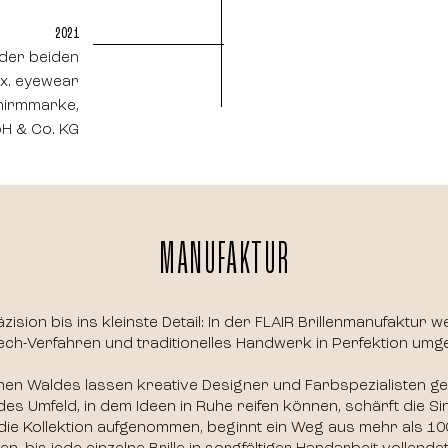
2021
der beiden
x. eyewear
chirmmarke,
H & Co. KG
MANUFAKTUR
ision bis ins kleinste Detail: In der FLAIR Brillenmanufaktur
ech-Verfahren und traditionelles Handwerk in Perfektion umge
chen Waldes lassen kreative Designer und Farbspezialisten 
ndes Umfeld, in dem Ideen in Ruhe reifen können, schärft die S
in die Kollektion aufgenommen, beginnt ein Weg aus mehr als 