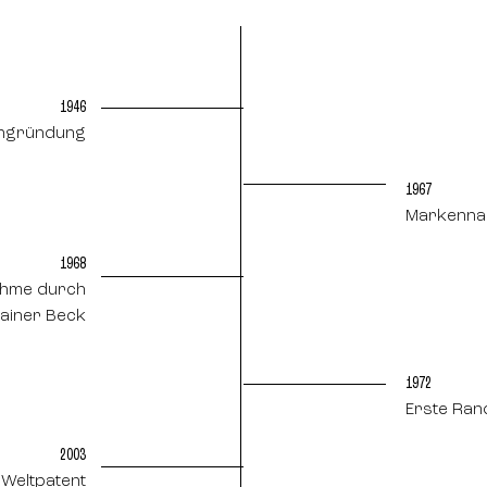
1946
ngründung
1967
Markenna
1968
hme durch
ainer Beck
1972
Erste Rand
2003
Weltpatent