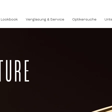
Lookbook
Verglasung & Service
Optikersuche
Unt
TURE