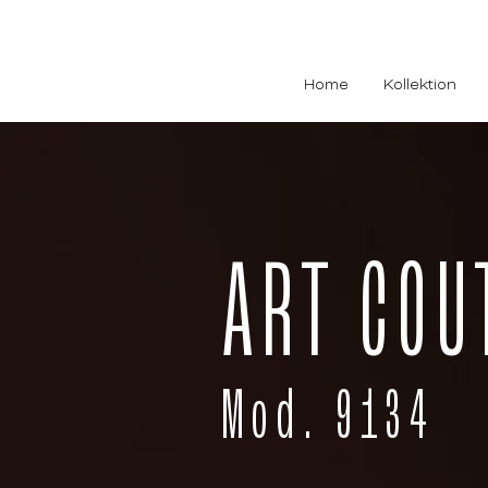
Home
Kollektion
ART COU
Mod. 9134