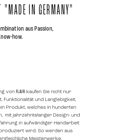
T "MADE IN GERMANY"
ombination aus Passion,
Know-how.
ung von
FLAIR
kaufen Sie nicht nur
, Funktionalität und Langlebigkeit,
in Produkt, welches in hunderten
n, mit jahrzehntelanger Design- und
fahrung in aufwändiger Handarbeit
 produziert wird. So werden aus
rgleichliche Meisterwerke.