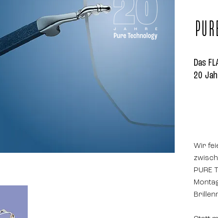
PUR
Das FL
20 Jah
Wir fe
zwisch
PURE 
Montag
Brillen